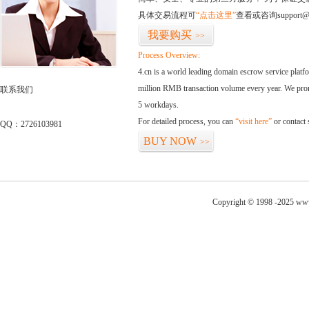
具体交易流程可
“点击这里”
查看或咨询support@
我要购买
>>
Process Overview:
4.cn is a world leading domain escrow service plat
million RMB transaction volume every year. We promi
联系我们
5 workdays.
For detailed process, you can
“visit here”
or contact
QQ：2726103981
BUY NOW
>>
Copyright © 1998 -2025 www