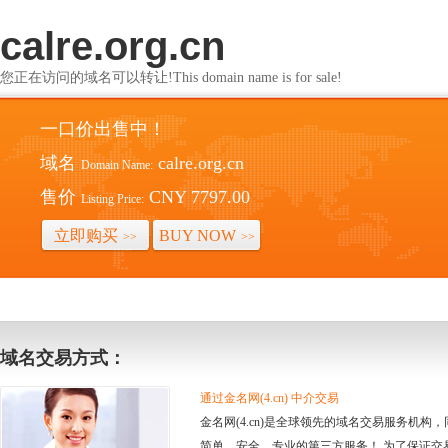
calre.org.cn
您正在访问的域名可以转让!This domain name is for sale!
一口价出售中！
域名
calre.org.cn
Domain Name:
售价
CNY 7797.00
Listing Price:
立即购买
BUY NOW
>>
>>
域名交易方式：
通过金名网(4.cn) 中介交易
金名网(4.cn)是全球领先的域名交易服务机
简单、安全、专业的第三方服务！ 为了保证交